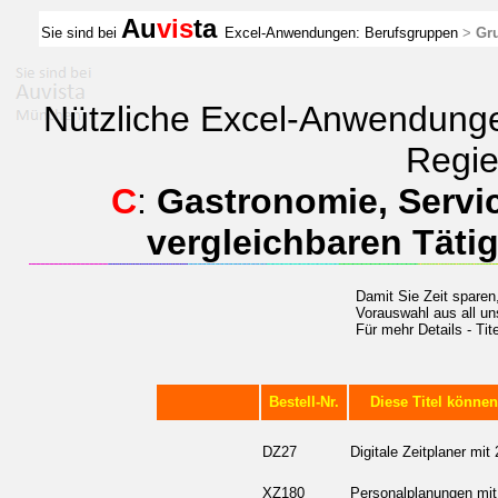
Au
vis
ta
Sie sind bei
Excel-Anwendungen:
Berufsgruppen
>
Gr
Nützliche Excel-Anwendungen
Regie
C
:
Gastronomie, Servic
vergleichbaren Täti
Damit Sie Zeit sparen
Vorauswahl aus
all u
Für mehr Details - Tit
Bestell-Nr.
Diese Titel könne
DZ27
Digitale Zeitplaner mit
XZ180
Personalplanungen mit