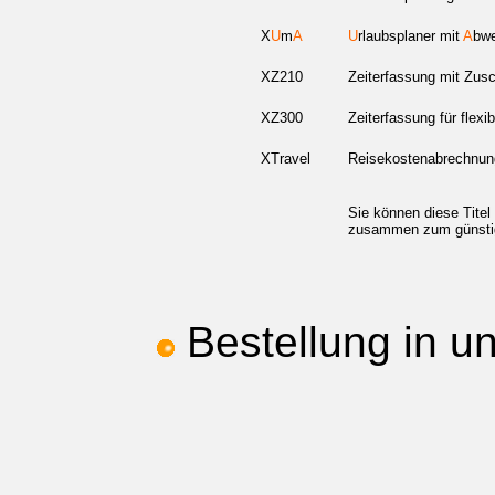
X
U
m
A
U
rlaubsplaner mit
A
bwe
XZ210
Zeiterfassung mit Zus
XZ300
Zeiterfassung für flexi
XTravel
Reisekostenabrechnun
Sie können diese Titel 
zusammen zum günstig
Bestellung in 