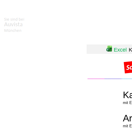
Excel
K
_
Ka
mit E
Ar
mit E