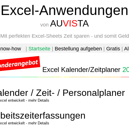
Excel-Anwendungen
AU
VIS
TA
von
Mit perfekten Excel-Sheets Zeit sparen - und somit Geld
now-how
|
Startseite
|
Bestellung aufgeben
|
Gratis
|
Al
_
Excel Kalender/Zeitplaner
20
lender / Zeit- / Personalplaner
xcel entwickelt - mehr Details
beitszeiterfassungen
xcel entwickelt - mehr Details