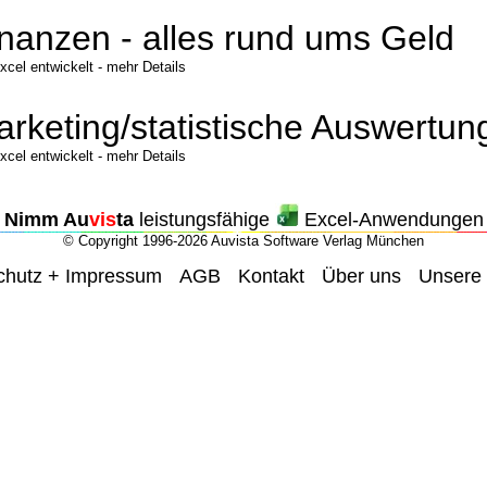
nanzen - alles rund ums Geld
xcel entwickelt - mehr Details
rketing/statistische Auswertun
xcel entwickelt - mehr Details
Nimm Au
vis
ta
leistungsfähige
Excel-Anwendungen
© Copyright 1996-2026 Auvista Software Verlag München
chutz + Impressum
AGB
Kontakt
Über uns
Unsere
_
_
_
_